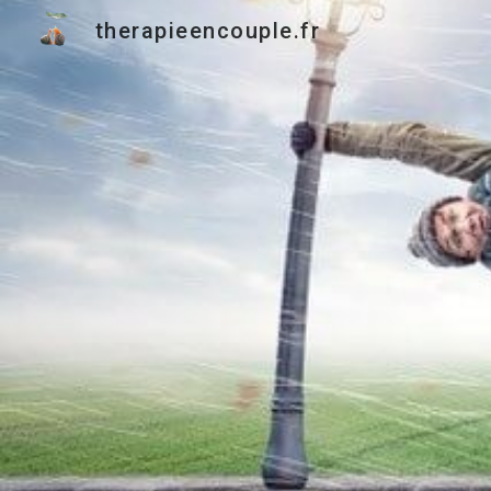
therapieencouple.fr
Sk