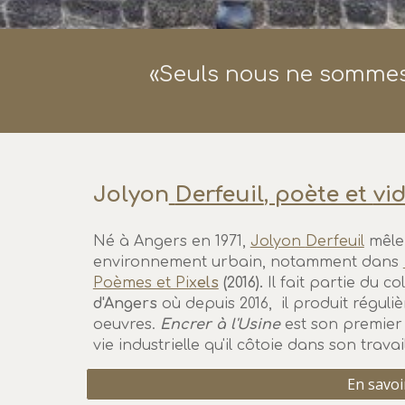
«Seuls nous ne sommes
Jolyon
Derfeuil
, poète et
vi
Né à Angers en 1971,
Jolyon
D
erfeuil
mêle 
environnement urbain, notamment dans
Poèmes et Pix
els
(2016).
Il fait partie du col
d'Angers
où depuis 2016, il produit régu
oeuvres.
Encrer à l'Usine
est son premier v
vie industrielle qu'il côtoie dans son travai
En savoi