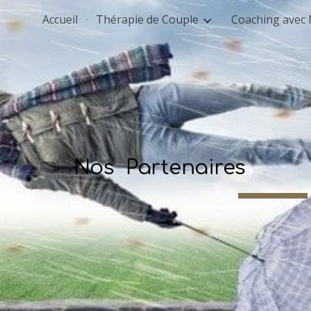
Accueil
Thérapie de Couple
Coaching avec 
ip to main content
Skip to navigat
Nos Partenaires