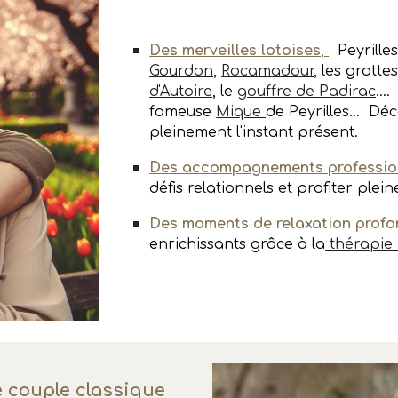
Des merveilles lotoises
,
Peyrille
Gourdon
,
Rocamadour
, les grotte
d'Autoire
, le
gouffre de Padirac
...
fameuse
Mique
de Peyrilles... Dé
pleinement l'instant présent.
D
es accompagnements professio
défis relationnels et profiter plei
Des moments de relaxation prof
enrichissants grâce
à la
thérapie 
e couple classique