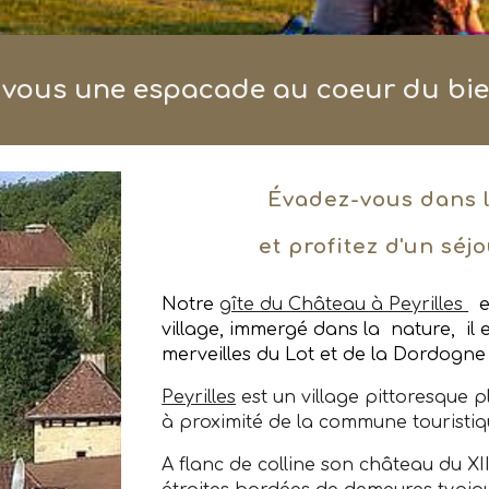
 vous une espacade au coeur du bi
Évadez-vous dans l
et
profitez d'un séj
Notre
gîte du Château à Peyrilles
es
village, immergé dans la
nature, il 
merveilles du Lot et de la Dordogne
Peyrilles
est un village pittoresque p
à proximité de la commune touristi
A flanc de colline son château du XII