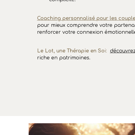
Coaching personnalisé pour les coupl
pour mieux comprendre votre
partenai
renforcer votre connexion émotionnell
Le Lo
t, une Thérapie en So
i:
découvrez
riche
en
patrimoines
.