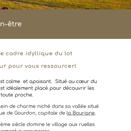
en-être
e cadre idyllique du lot
our pour vous
ressourcer
!
t calme et apaisant. S
itué au cœur d
u
est idéalement placé pour
découvrir les
 toute proche.
lein de charme niché dans sa vallée situé
que de Gourdon, capitale de
la Bouriane
.
ème siècle domine le village aux ruelles