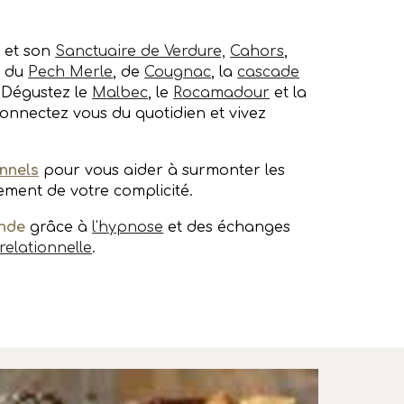
s et son
Sanctuaire de Verdure,
Cahors
,
s du
Pech Merle
, de
Cougnac
, la
cascade
. Dégustez le
Malbec
, le
Rocamadour
et la
connectez vous du quotidien et vivez
nnels
pour vous aider à surmonter les
nement de votre complicité.
onde
grâce à
l'hypnose
et des échanges
relationnelle
.