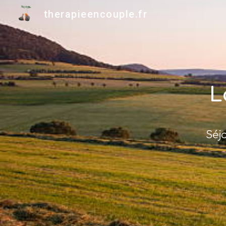
therapieencouple.fr
Sk
L
Séj