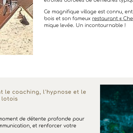
étroites bordées de demeures typiq
Ce magnifique village est connu, en
bois et son fameux
restaurant « C
mique levée. Un incontournable !
 le coaching, l'hypnose et le
e
lotois
moment de détente profonde pour
ommunication, et renforcer votre