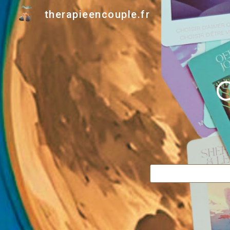
therapieencouple.fr
Sk
C