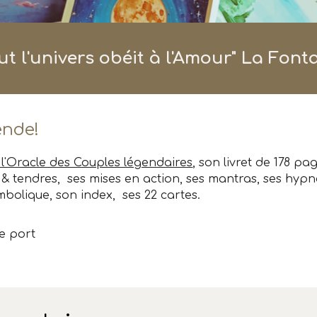
ut l'univers obéit à l'Amour
" La Font
ende!
l'Oracle des Couples légendaires
, son livret de 178 pa
s & tendres, ses mises en action, ses mantras, ses hyp
mbolique, son index, ses 22 cartes.
 de port