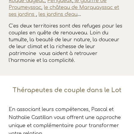
Roque Gageac
,
Périgueux
,
le gouffre de
Proumeyssac
,
le château de Marquayssac et
ses jardins
,
les jardins d'eau
...
C'
es deux territoires sont des
refuges pour les
couples en quête de renouveau.
Loin du
tumulte, l
a beauté de
leur
nature, la douceur
d
e leur
climat et la richesse d
e leur
patrimoine vous aident à retrouver
l'harmonie et la complicité.
Thérapeutes de couple dans le Lot
En
associ
ant leurs comp
étences
, Pascal et
Nathalie Castillan vous offrent une approche
unique
et
complémentaire
pour transformer
votre relation.