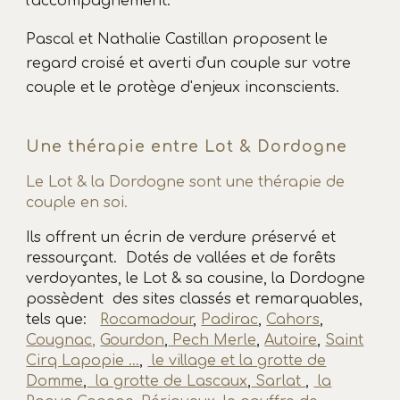
l'accompagnement.
Pascal et Nathalie Castillan proposent le
regard croisé et averti d'un couple sur votre
couple et le protège d
'
enjeux inconscients.
Une thérapie entre Lot & Dordogne
L
e Lot & la Dordogne
sont
une thérapie de
couple en soi.
Ils
offrent un écrin de verdure
préserv
é et
ressourçant.
Dotés de
vallées et de forêts
verdoyantes,
le Lot & sa cousine, la Dordogne
possèdent des sites classés et remarquables,
tels que:
Rocamadour
,
Padirac
,
Cahors
,
Cougnac,
Gourdon
,
Pech Merle
,
Autoire
,
Saint
Cirq Lapopie ...
,
le village et la grotte de
Domme
,
la grotte de Lascaux
,
Sarlat
,
la