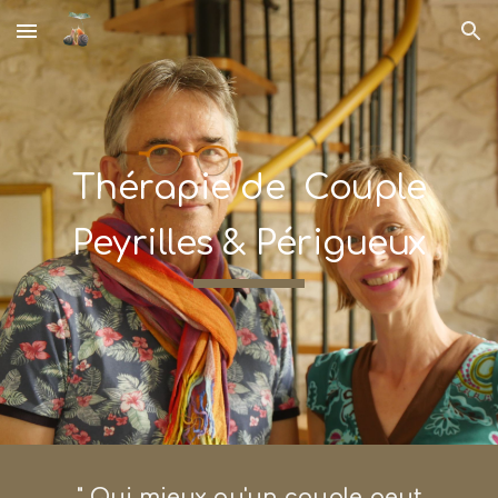
Skip to main content
Skip to navigation
Thérapie de Couple
Peyrilles & Périgueux
"
Qui mieux qu'un couple peut