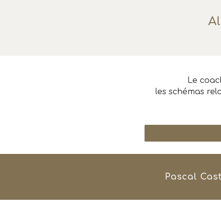
Al
Le coac
les schémas rela
Pascal Cas