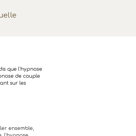
uelle
ndis que l'hypnose
ypnose de couple
ant sur les
ler ensemble,
, l'hypnose