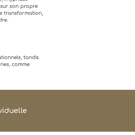
t sur son propre
e transformation,
dre.
ationnels, tandis
ernes, comme
iduelle