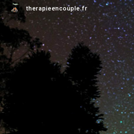
therapieencouple.fr
Sk