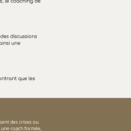
ls, le coaching de
des discussions
ainsi une
ontrant que les
sent des crises ou
c une coach formée,