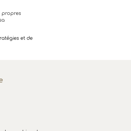
s propres
sa
ratégies et de
le