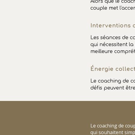
Alors que le coach
couple met l'acce
Interventions 
Les séances de co
qui nécessitent la
meilleure compréh
Énergie collec
Le coaching de co
défis peuvent êtr
Le coaching de coup
qui souhaitent simp