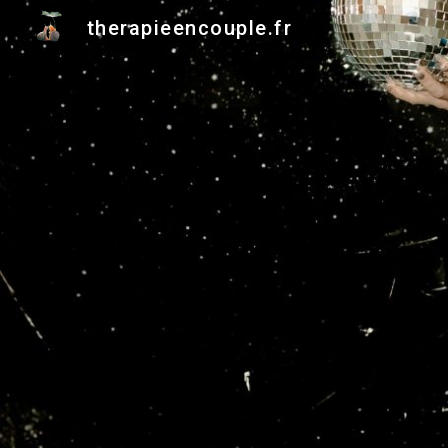
therapieencouple.fr
Sk