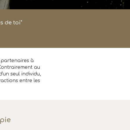
s de toi"
 partenaires à
. Contrairement au
un seul individu,
actions entre les
apie