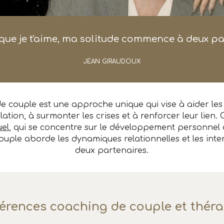
que je t'aime, ma solitude commence à deux pa
JEAN GIRAUDOUX
e couple est une approche unique qui vise à aider les
lation, à surmonter les crises et à renforcer leur lien
el,
qui se concentre sur le développement personnel d'
ouple aborde les dynamiques relationnelles et les inter
deux partenaires.
férences
c
oaching de
c
ouple et thér