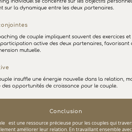
ing individuel se concentre sur les objectifs personne
nt sur la dynamique entre les deux partenaires.
conjointes
aching de couple impliquent souvent des exercices et 
 participation active des deux partenaires, favorisant 
ension mutuelle.
tive
uple insuffle une énergie nouvelle dans la relation, m
e des opportunités de croissance pour le couple.
Conclusion
le est une ressource précieuse pour les couples qui traver
lement améliorer leur relation. En travaillant ensemble ave